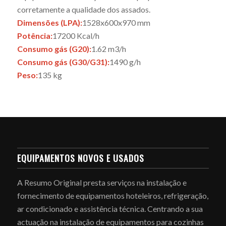
corretamente a qualidade dos assados.
Dimensões (LPA):
1528x600x970 mm
Potência:
17200 Kcal/h
Consumo gás (G20):
1.62 m3/h
Consumo gás (G30/G31):
1490 g/h
Peso:
135 kg
EQUIPAMENTOS NOVOS E USADOS
A Resumo Original presta serviços na instalação e
fornecimento de equipamentos hoteleiros, refrigeração,
ar condicionado e assistência técnica. Centrando a sua
actuação na instalação de equipamentos para cozinhas